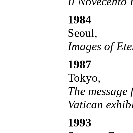
Il Novecento 
1984
Seoul,
Images of Ete
1987
Tokyo,
The message f
Vatican exhib
1993