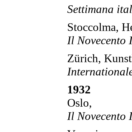
Settimana ita
Stoccolma, He
Il Novecento 
Zürich, Kuns
International
1932
Oslo,
Il Novecento 